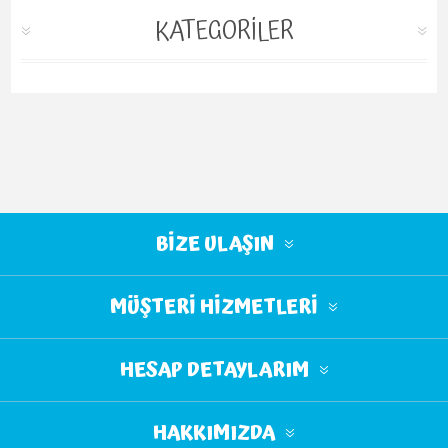
KATEGORILER
BIZE ULAŞIN
MÜŞTERI HIZMETLERI
HESAP DETAYLARIM
HAKKIMIZDA