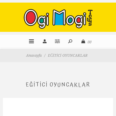
(0)
Anasayfa
/
EĞİTİCİ OYUNCAKLAR
EĞİTİCİ OYUNCAKLAR