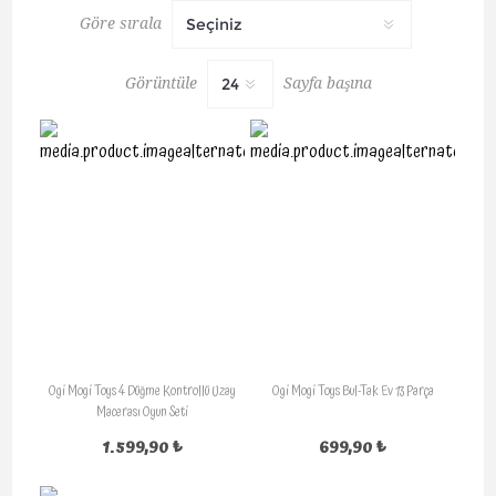
Göre sırala
Görüntüle
Sayfa başına
Ogi Mogi Toys 4 Düğme Kontrollü Uzay
Ogi Mogi Toys Bul-Tak Ev 13 Parça
Macerası Oyun Seti
1.599,90 ₺
699,90 ₺