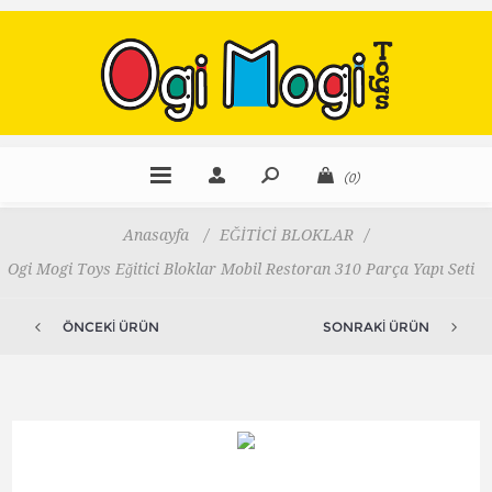
(0)
Anasayfa
/
EĞİTİCİ BLOKLAR
/
Ogi Mogi Toys Eğitici Bloklar Mobil Restoran 310 Parça Yapı Seti
ÖNCEKI ÜRÜN
SONRAKI ÜRÜN