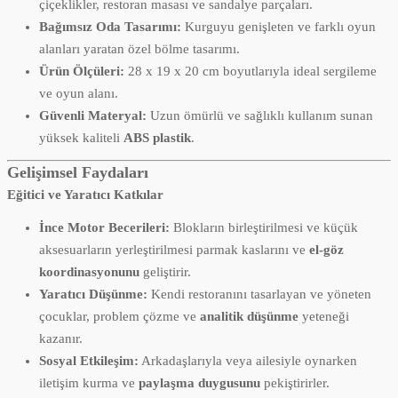
çiçeklikler, restoran masası ve sandalye parçaları.
Bağımsız Oda Tasarımı:
Kurguyu genişleten ve farklı oyun
alanları yaratan özel bölme tasarımı.
Ürün Ölçüleri:
28 x 19 x 20 cm boyutlarıyla ideal sergileme
ve oyun alanı.
Güvenli Materyal:
Uzun ömürlü ve sağlıklı kullanım sunan
yüksek kaliteli
ABS plastik
.
Gelişimsel Faydaları
Eğitici ve Yaratıcı Katkılar
İnce Motor Becerileri:
Blokların birleştirilmesi ve küçük
aksesuarların yerleştirilmesi parmak kaslarını ve
el-göz
koordinasyonunu
geliştirir.
Yaratıcı Düşünme:
Kendi restoranını tasarlayan ve yöneten
çocuklar, problem çözme ve
analitik düşünme
yeteneği
kazanır.
Sosyal Etkileşim:
Arkadaşlarıyla veya ailesiyle oynarken
iletişim kurma ve
paylaşma duygusunu
pekiştirirler.