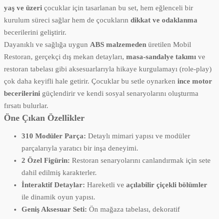
yaş ve üzeri
çocuklar için tasarlanan bu set, hem eğlenceli bir
kurulum süreci sağlar hem de çocukların
dikkat ve odaklanma
becerilerini geliştirir.
Dayanıklı ve sağlığa uygun
ABS malzemeden
üretilen Mobil
Restoran, gerçekçi dış mekan detayları,
masa-sandalye takımı
ve
restoran tabelası gibi aksesuarlarıyla hikaye kurgulamayı (role-play)
çok daha keyifli hale getirir. Çocuklar bu setle oynarken
ince motor
becerilerini
güçlendirir ve kendi sosyal senaryolarını oluşturma
fırsatı bulurlar.
Öne Çıkan Özellikler
310 Modüler Parça:
Detaylı mimari yapısı ve modüler
parçalarıyla yaratıcı bir inşa deneyimi.
2 Özel Figürin:
Restoran senaryolarını canlandırmak için sete
dahil edilmiş karakterler.
İnteraktif Detaylar:
Hareketli ve
açılabilir çiçekli bölümler
ile dinamik oyun yapısı.
Geniş Aksesuar Seti:
Ön mağaza tabelası, dekoratif