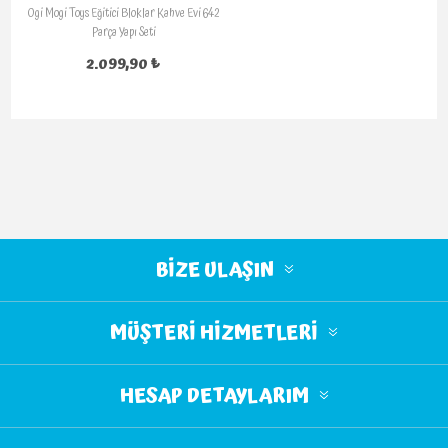
Ogi Mogi Toys Eğitici Bloklar Kahve Evi 642
Parça Yapı Seti
2.099,90 ₺
BIZE ULAŞIN
MÜŞTERI HIZMETLERI
HESAP DETAYLARIM