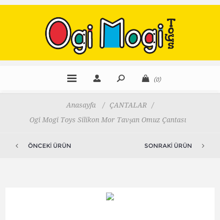
(0)
Anasayfa
/
ÇANTALAR
/
Ogi Mogi Toys Silikon Mor Tavşan Omuz Çantası
ÖNCEKI ÜRÜN
SONRAKI ÜRÜN