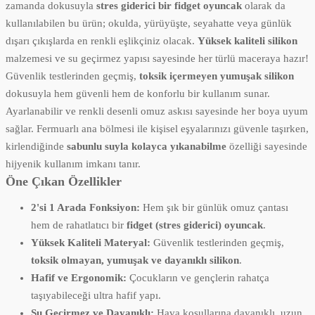
zamanda dokusuyla
stres giderici bir fidget oyuncak
olarak da
kullanılabilen bu ürün; okulda, yürüyüşte, seyahatte veya günlük
dışarı çıkışlarda en renkli eşlikçiniz olacak.
Yüksek kaliteli silikon
malzemesi ve su geçirmez yapısı sayesinde her türlü maceraya hazır!
Güvenlik testlerinden geçmiş,
toksik içermeyen yumuşak silikon
dokusuyla hem güvenli hem de konforlu bir kullanım sunar.
Ayarlanabilir ve renkli desenli omuz askısı sayesinde her boya uyum
sağlar. Fermuarlı ana bölmesi ile kişisel eşyalarınızı güvenle taşırken,
kirlendiğinde
sabunlu suyla kolayca yıkanabilme
özelliği sayesinde
hijyenik kullanım imkanı tanır.
Öne Çıkan Özellikler
2'si 1 Arada Fonksiyon:
Hem şık bir günlük omuz çantası
hem de rahatlatıcı bir
fidget (stres giderici) oyuncak
.
Yüksek Kaliteli Materyal:
Güvenlik testlerinden geçmiş,
toksik olmayan, yumuşak ve dayanıklı silikon
.
Hafif ve Ergonomik:
Çocukların ve gençlerin rahatça
taşıyabileceği ultra hafif yapı.
Su Geçirmez ve Dayanıklı:
Hava koşullarına dayanıklı, uzun