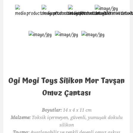
Ogi Mogi Toys Silikon Mor Tavşan
Omuz Çantası
Boyutlar:
14 x 4 x 11 cm
Malzeme:
Toksik içermeyen, güvenli, yumuşak dokulu
silikon
Taşıma:
Ayarlanabilir ve renkli desenli omuz askısı