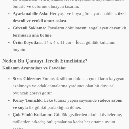
ömürlü ve deforme olmayan tasarım.
Ayarlanabilir Askı:
Her yaşa ve boya göre ayarlanabilen,
özel
desenli ve renkli omuz askısı
.
Güvenli Saklama:
Eşyaların dökülmesini engelleyen dayanıklı
fermuarlı ana bölme
.
Ürün Boyutları:
14 x 4 x 11 cm – İdeal günlük kullanım
boyutu.
Neden Bu Çantayı Tercih Etmelisiniz?
Kullanım Avantajları ve Faydalar
Stres Giderme:
Yumuşak silikon dokusu, çocukların kaygısını
azaltmaya ve odaklanmalarına yardımcı olan bir duyusal
oyuncak görevi görür.
Kolay Temizlik:
Leke tutmaz yapısı sayesinde
sadece sabun
ve suyla
ilk günkü parlaklığına döner.
Çok Yönlü Kullanım:
Günlük gezilerden okul aktivitelerine,
tatillerden arkadaş buluşmalarına kadar her ortama uyum
sağlar.