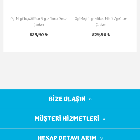
Ogi Mogi Toys Silikon Beyaz Panda Omuz
Ogi Mogi Toys Silikon Minik Ayı Omuz
Çantası
Çantası
529,90 ₺
529,90 ₺
BIZE ULAŞIN
MÜŞTERI HIZMETLERI
HESAP DETAYLARIM