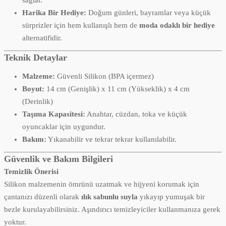
Harika Bir Hediye:
Doğum günleri, bayramlar veya küçük
sürprizler için hem kullanışlı hem de
moda odaklı bir hediye
alternatifidir.
Teknik Detaylar
Malzeme:
Güvenli Silikon (BPA içermez)
Boyut:
14 cm (Genişlik) x 11 cm (Yükseklik) x 4 cm
(Derinlik)
Taşıma Kapasitesi:
Anahtar, cüzdan, toka ve küçük
oyuncaklar için uygundur.
Bakım:
Yıkanabilir ve tekrar tekrar kullanılabilir.
Güvenlik ve Bakım Bilgileri
Temizlik Önerisi
Silikon malzemenin ömrünü uzatmak ve hijyeni korumak için
çantanızı düzenli olarak
ılık sabunlu suyla
yıkayıp yumuşak bir
bezle kurulayabilirsiniz. Aşındırıcı temizleyiciler kullanmanıza gerek
yoktur.