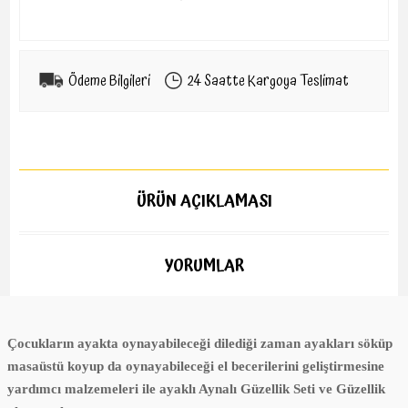
Ödeme Bilgileri
24 Saatte Kargoya Teslimat
ÜRÜN AÇIKLAMASI
YORUMLAR
Çocukların ayakta oynayabileceği dilediği zaman ayakları söküp
masaüstü koyup da oynayabileceği el becerilerini geliştirmesine
yardımcı malzemeleri ile ayaklı Aynalı Güzellik Seti ve Güzellik