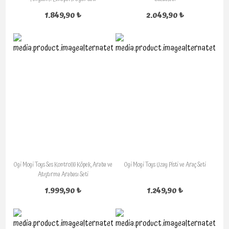
1.849,90 ₺
2.049,90 ₺
Ogi Mogi Toys Ses Kontrollü Köpek, Araba ve
Ogi Mogi Toys Uzay Pisti ve Araç Seti
Atıştırma Arabası Seti
1.999,90 ₺
1.249,90 ₺