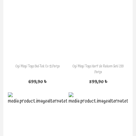
Ogi Mogi Toys Bul-Tak Ev 13 Parça
Ogi Mogi Toys Harf Ve Rakam Seti 220
Parça
699,90 ₺
599,90 ₺