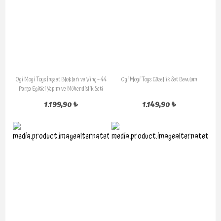
Ogi Mogi Toys İnşaat Blokları ve Vinç – 44
Ogi Mogi Toys Güzellik Set Bavulum
Parça Eğitici Yapım ve Mühendislik Seti
1.199,90 ₺
1.149,90 ₺