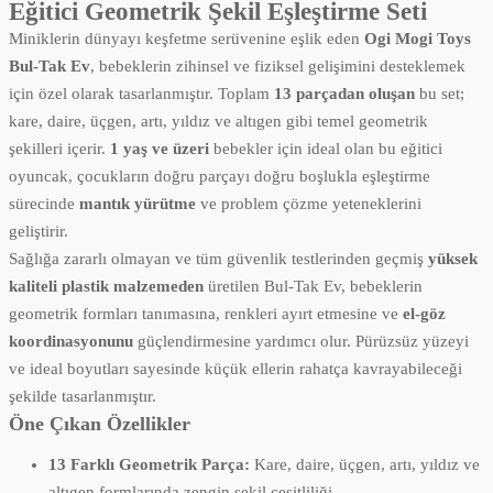
Eğitici Geometrik Şekil Eşleştirme Seti
Miniklerin dünyayı keşfetme serüvenine eşlik eden
Ogi Mogi Toys
Bul-Tak Ev
, bebeklerin zihinsel ve fiziksel gelişimini desteklemek
için özel olarak tasarlanmıştır. Toplam
13 parçadan oluşan
bu set;
kare, daire, üçgen, artı, yıldız ve altıgen gibi temel geometrik
şekilleri içerir.
1 yaş ve üzeri
bebekler için ideal olan bu eğitici
oyuncak, çocukların doğru parçayı doğru boşlukla eşleştirme
sürecinde
mantık yürütme
ve problem çözme yeteneklerini
geliştirir.
Sağlığa zararlı olmayan ve tüm güvenlik testlerinden geçmiş
yüksek
kaliteli plastik malzemeden
üretilen Bul-Tak Ev, bebeklerin
geometrik formları tanımasına, renkleri ayırt etmesine ve
el-göz
koordinasyonunu
güçlendirmesine yardımcı olur. Pürüzsüz yüzeyi
ve ideal boyutları sayesinde küçük ellerin rahatça kavrayabileceği
şekilde tasarlanmıştır.
Öne Çıkan Özellikler
13 Farklı Geometrik Parça:
Kare, daire, üçgen, artı, yıldız ve
altıgen formlarında zengin şekil çeşitliliği.