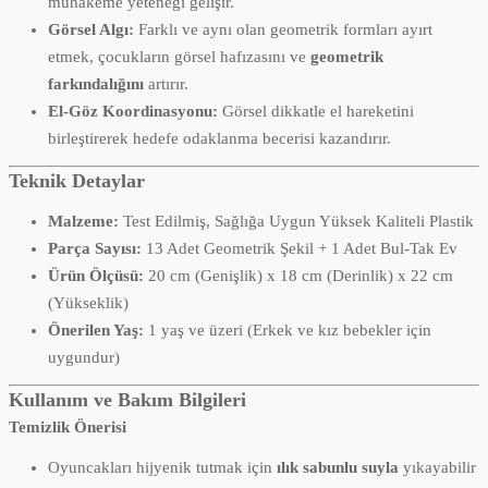
muhakeme yeteneği gelişir.
Görsel Algı:
Farklı ve aynı olan geometrik formları ayırt
etmek, çocukların görsel hafızasını ve
geometrik
farkındalığını
artırır.
El-Göz Koordinasyonu:
Görsel dikkatle el hareketini
birleştirerek hedefe odaklanma becerisi kazandırır.
Teknik Detaylar
Malzeme:
Test Edilmiş, Sağlığa Uygun Yüksek Kaliteli Plastik
Parça Sayısı:
13 Adet Geometrik Şekil + 1 Adet Bul-Tak Ev
Ürün Ölçüsü:
20 cm (Genişlik) x 18 cm (Derinlik) x 22 cm
(Yükseklik)
Önerilen Yaş:
1 yaş ve üzeri (Erkek ve kız bebekler için
uygundur)
Kullanım ve Bakım Bilgileri
Temizlik Önerisi
Oyuncakları hijyenik tutmak için
ılık sabunlu suyla
yıkayabilir