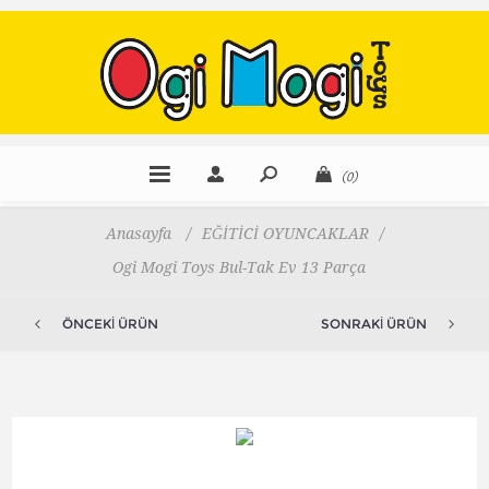
(0)
Anasayfa
/
EĞİTİCİ OYUNCAKLAR
/
Ogi Mogi Toys Bul-Tak Ev 13 Parça
ÖNCEKI ÜRÜN
SONRAKI ÜRÜN