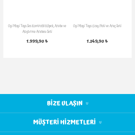
Ogi Mogi Toys Ses Kontrollü Köpek, Araba ve
Ogi Mogi Toys Uzay Pisti ve Araç Seti
Atıştırma Arabası Seti
1.999,90 ₺
1.249,90 ₺
BIZE ULAŞIN
MÜŞTERI HIZMETLERI