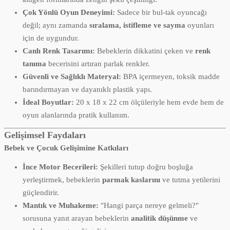
Çok Yönlü Oyun Deneyimi:
Sadece bir bul-tak oyuncağı
değil; aynı zamanda
sıralama, istifleme ve sayma
oyunları
için de uygundur.
Canlı Renk Tasarımı:
Bebeklerin dikkatini çeken ve
renk
tanıma
becerisini artıran parlak renkler.
Güvenli ve Sağlıklı Materyal:
BPA içermeyen, toksik madde
barındırmayan ve dayanıklı plastik yapı.
İdeal Boyutlar:
20 x 18 x 22 cm ölçüleriyle hem evde hem de
oyun alanlarında pratik kullanım.
Gelişimsel Faydaları
Bebek ve Çocuk Gelişimine Katkıları
İnce Motor Becerileri:
Şekilleri tutup doğru boşluğa
yerleştirmek, bebeklerin
parmak kaslarını
ve tutma yetilerini
güçlendirir.
Mantık ve Muhakeme:
"Hangi parça nereye gelmeli?"
sorusuna yanıt arayan bebeklerin
analitik düşünme
ve